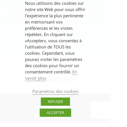
Nous utilisons des cookies sur
es
ouverts pour y passer une (ou plusieurs)
côté hum
notre site Web pour vous offrir
er
journées de travail dans la semaine,
manager
l'expérience la plus pertinente
au
l’ambiance est TOP et les afterworks sont
très ou
en mémorisant vos
préférences et les visites
très réguliers
! »
répétées. En cliquant sur
«Accepter», vous consentez à
Clément - Product Owner
l'utilisation de TOUS les
cookies. Cependant, vous
pouvez visiter les paramètres
des cookies pour fournir un
TÉLÉCHARGER LA
consentement contrôlé.
En
savoir plus
DOCUMENTATION
Paramètres des cookies
REFUSER
POSER UNE
ACCEPTER
QUESTION