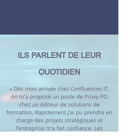
ILS PARLENT DE LEUR
QUOTIDIEN
« Dès mon arrivée chez Confluences IT,
s
on m’a proposé un poste de Proxy PO
managér
chez un éditeur de solutions de
ise
formation. Rapidement j’ai pu prendre en
collabora
s
charge des projets stratégiques et
a répon
nt
l’entreprise m’a fait confiance. Les
besoins
Le
bureaux de Confluences IT sont toujours
des mis