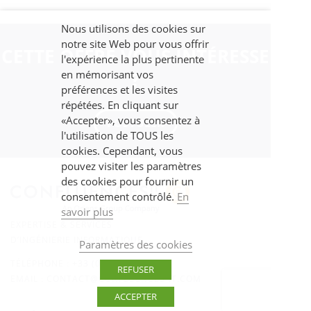
Nous utilisons des cookies sur
notre site Web pour vous offrir
CETTE OFFRE VOUS INTÉRESSE
l'expérience la plus pertinente
en mémorisant vos
?
préférences et les visites
répétées. En cliquant sur
«Accepter», vous consentez à
POSTULER
l'utilisation de TOUS les
cookies. Cependant, vous
pouvez visiter les paramètres
des cookies pour fournir un
consentement contrôlé.
En
savoir plus
EXPERTISE & SERVICES
D’INGÉNIERIE INFORMATIQUE
Paramètres des cookies
TÉLÉPHONE :
+33 (0)5.61.52.81.56
REFUSER
EMAIL :
CONTACT@CONFLUENCES-IT.COM
ACCEPTER