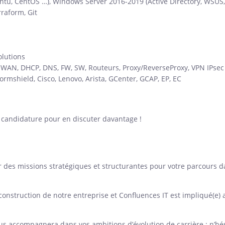
untu, CentOS …), Windows Server 2016-2019 (Active Directory, WSUS
rraform, Git
olutions
, WAN, DHCP, DNS, FW, SW, Routeurs, Proxy/ReverseProxy, VPN IPsec
rmshield, Cisco, Lenovo, Arista, GCenter, GCAP, EP, EC
 candidature pour en discuter davantage !
sur des missions stratégiques et structurantes pour votre parcours
 construction de notre entreprise et Confluences IT est impliqué(e) 
us accompagnera dans vos ambitions d’évolution de carrière : n’hés