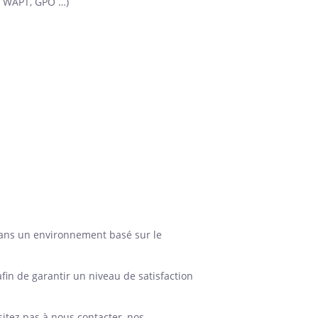
, WAPT, GPO …)
 dans un environnement basé sur le
afin de garantir un niveau de satisfaction
itez pas à nous contacter, nos