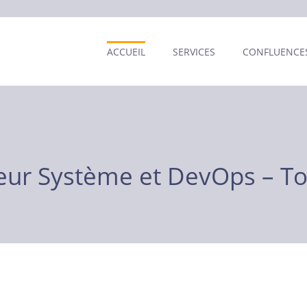
ACCUEIL
SERVICES
CONFLUENCES
eur Système et DevOps – T