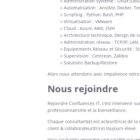
○ Administration système : Linux (Ub
○ Automatisation : Ansible, Docker, Te
○ Scripting : Python, Bash, PHP
○ Virtualisation : VMware
○ Cloud : Azure, AWS, OVH
○ Architecture technique, Design de s
○ Administration réseau : TCP/IP, LAN
○ Equipements Réseau et Sécurité : Sto
○ Supervision : Centreon, Zabbix
○ Solutions Backup/Restore
Alors nous attendons avec impatience votre
Nous rejoindre
Rejoindre Confluences IT, c’est intervenir 
professionnalisme et la bienveillance.
Chaque consultant(e) est acteur(trice) de la
client & collaborateur(trice) toujours élevé.
Vous souhaitez rejoindre une société qui vo